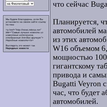
что сейчас Buga
Планируется, чт
Мы будем благодарны, если Вы
установите на своем сайте ссылку
на наш
автомобилей ма
<a href="http://news.mitosa.net"
title="Самые лучшие новости из
известных источников,
из этих автомо
отобранные для Вас вручную">
Народные новости</a>
W16 объемом 6,
Выглядеть это может так
Народные новости
мощностью 1001
гигантскому та
привода и сам
Bugatti Veyron 
час, что будет
автомобилей.