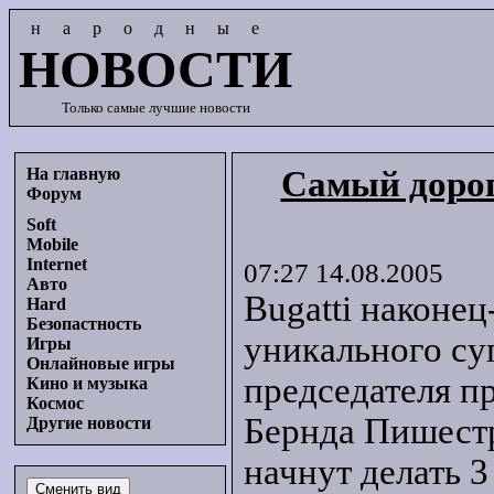
народные
НОВОСТИ
Только самые лучшие новости
На главную
Самый дорог
Форум
Soft
Mobile
Internet
07:27 14.08.2005
Авто
Bugatti наконец
Hard
Безопастность
уникального су
Игры
Онлайновые игры
председателя п
Кино и музыка
Космос
Бернда Пишестр
Другие новости
начнут делать 3