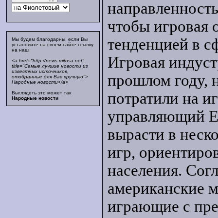
направленность
чтобы игровая 
тенденцией в с
Мы будем благодарны, если Вы
установите на своем сайте ссылку
на наш
Игровая индуст
<a href="http://news.mitosa.net"
title="Самые лучшие новости из
известных источников,
прошлом году, 
отобранные для Вас вручную">
Народные новости</a>
потратили на и
Выглядеть это может так
Народные новости
управляющий ES
вырасти в неско
игр, ориентиро
населения. Согл
американские м
играющие с пре