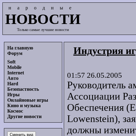
народные
НОВОСТИ
Только самые лучшие новости
На главную
Индустрия иг
Форум
Soft
Mobile
Internet
01:57 26.05.2005
Авто
Руководитель а
Hard
Безопастность
Ассоциации Ра
Игры
Онлайновые игры
Обеспечения (E
Кино и музыка
Космос
Lowenstein), за
Другие новости
должны изменит