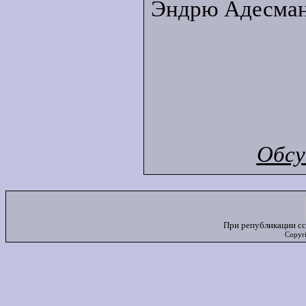
Эндрю Адесмана
Обсу
При републикации сс
Copyr