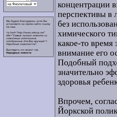
концентрации в
перспективы в 
без использова
Мы будем благодарны, если Вы
установите на своем сайте ссылку
на наш
химического ти
<a href="http://news.mitosa.net"
title="Самые лучшие новости из
известных источников,
какое-то время 
отобранные для Вас вручную">
Народные новости</a>
внимание его ос
Выглядеть это может так
Народные новости
Подобный подхо
значительно эф
здоровья ребенк
Впрочем, согла
Йоркской полик