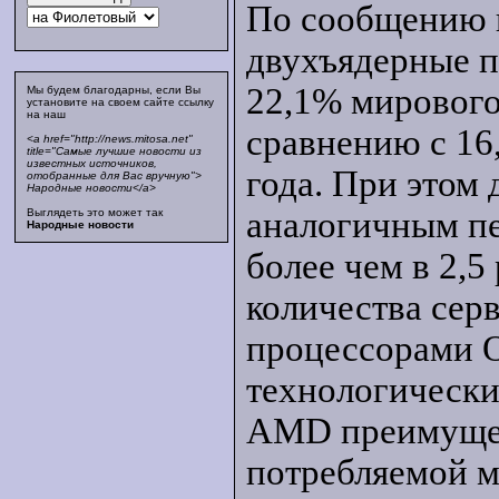
По сообщению 
двухъядерные п
22,1% мирового
Мы будем благодарны, если Вы
установите на своем сайте ссылку
на наш
сравнению с 16
<a href="http://news.mitosa.net"
title="Самые лучшие новости из
известных источников,
года. При этом
отобранные для Вас вручную">
Народные новости</a>
аналогичным пе
Выглядеть это может так
Народные новости
более чем в 2,5
количества сер
процессорами O
технологическ
AMD преимущес
потребляемой м