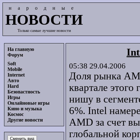
народные
НОВОСТИ
Только самые лучшие новости
На главную
In
Форум
Soft
05:38 29.04.2006
Mobile
Доля рынка AMD
Internet
Авто
квартале этого
Hard
Безопастность
нишу в сегмент
Игры
Онлайновые игры
6%. Intel наме
Кино и музыка
Космос
AMD за счет вы
Другие новости
глобальной кор