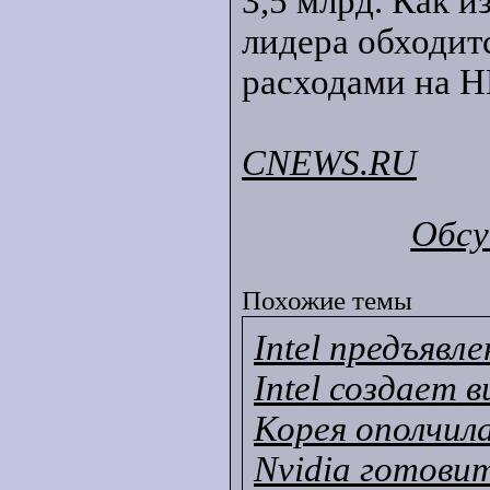
3,5 млрд. Как и
лидера обходит
расходами на Н
CNEWS.RU
Обсу
Похожие темы
Intel предъявл
Intel создает
Корея ополчила
Nvidia готови