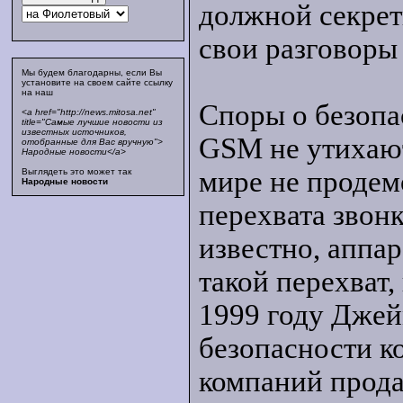
должной секрет
свои разговоры 
Мы будем благодарны, если Вы
установите на своем сайте ссылку
на наш
Споры о безопа
<a href="http://news.mitosa.net"
title="Самые лучшие новости из
известных источников,
GSM не утихают
отобранные для Вас вручную">
Народные новости</a>
мире не продем
Выглядеть это может так
Народные новости
перехвата звон
известно, аппа
такой перехват,
1999 году Джей
безопасности к
компаний прода