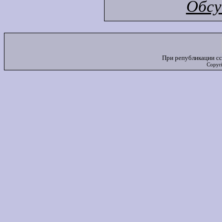
Обсу
При републикации сс
Copyr