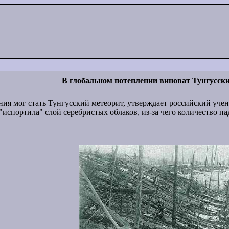
В глобальном потеплении виноват Тунгусск
ния мог стать Тунгусский метеорит, утверждает российский уч
"испортила" слой серебристых облаков, из-за чего количество 