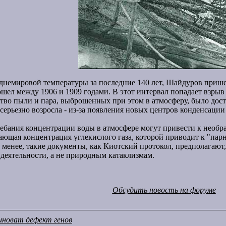
немировой температуры за последние 140 лет, Шайдуров пришел 
шел между 1906 и 1909 годами. В этот интервал попадает взрыв
ство пыли и пара, выброшенных при этом в атмосферу, было дос
, серьезно возросла - из-за появления новых центров конденсации
ебания концентрации воды в атмосфере могут привести к необр
тающая концентрация углекислого газа, которой приводит к "п
е менее, такие документы, как Киотский протокол, предполагают
деятельности, а не природным катаклизмам.
Обсудить новость на форуме
иноват дефект генов