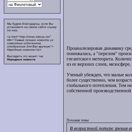
Мы будем благодарны, если Вы
установите на своем сайте ссылку
на наш
<a href="http://news.mitosa.net"
title="Самые лучшие новости из
известных источников,
отобранные для Вас вручную">
Проанализировав динамику сред
Народные новости</a>
понижалась, а "перелом" произо
Выглядеть это может так
гигантского метеорита. Количе
Народные новости
из ее верхних слоев, мезосфере
Ученый убежден, что малые кол
более существенно, чем возрас
глобального потепления. Тем н
собственной производственной 
Похожие темы
В возрастной потере зрения в