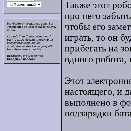
Также этот робо
про него забыть
чтобы его заме
Мы будем благодарны, если Вы
установите на своем сайте ссылку
на наш
играть, то он б
<a href="http://news.mitosa.net"
title="Самые лучшие новости из
известных источников,
прибегать на зо
отобранные для Вас вручную">
Народные новости</a>
одного робота, 
Выглядеть это может так
Народные новости
Этот электронн
настоящего, и 
выполнено в фо
подзарядки бат