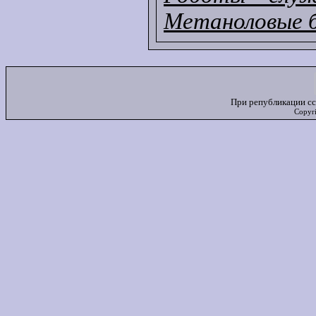
Метаноловые б
При републикации сс
Copyr