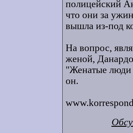
полицейский А
что они за ужи
вышла из-под ко
На вопрос, явл
женой, Данардо 
"Женатые люди в
он.
www.korrespond
Обсу