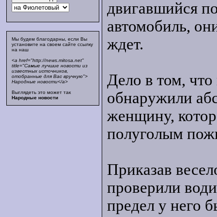
двигавшийся по
автомобиль, он
ждет.
Мы будем благодарны, если Вы
установите на своем сайте ссылку
на наш
<a href="http://news.mitosa.net"
title="Самые лучшие новости из
известных источников,
Дело в том, что
отобранные для Вас вручную">
Народные новости</a>
обнаружили аб
Выглядеть это может так
Народные новости
женщину, котора
полуголым пож
Приказав весел
проверили води
предел у него б