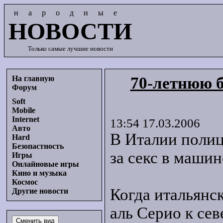
народные
НОВОСТИ
Только самые лучшие новости
На главную
70-летнюю б
Форум
Soft
Mobile
Internet
13:54 17.03.2006
Авто
В Италии поли
Hard
Безопастность
за секс в машин
Игры
Онлайновые игры
Кино и музыка
Космос
Когда итальянс
Другие новости
аль Серио к се