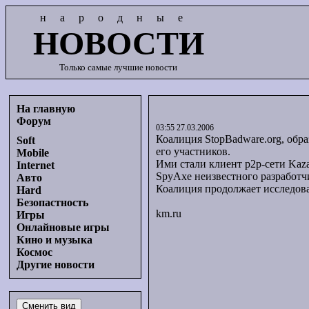
народные
НОВОСТИ
Только самые лучшие новости
На главную
Форум
03:55 27.03.2006
Коалиция StopBadware.org, обр
Soft
его участников.
Mobile
Ими стали клиент p2p-сети Kaza
Internet
SpyAxe неизвестного разработчик
Авто
Коалиция продолжает исследова
Hard
Безопастность
km.ru
Игры
Онлайновые игры
Кино и музыка
Космос
Другие новости