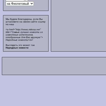
Мы будем благодарны, если Вы
установите на своем сайте ссылку
на наш
<a href="http://news.mitosa.net"
title="Самые лучшие новости из
известных источников,
отобранные для Вас вручную">
Народные новости</a>
Выглядеть это может так
Народные новости