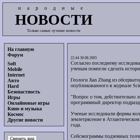
народные
НОВОСТИ
Только самые лучшие новости
На главную
Форум
22:44 30.08.2005
Согласно последнему исследован
Soft
ученым помогли сделать историч
Mobile
Internet
Геологи Jian Zhang из обсервато
Авто
опубликованного в журнале Scie
Hard
Безопастность
"Вопрос о том, действительно л
Игры
программный директор подраздел
Онлайновые игры
Кино и музыка
Ученые исследовали формы волн
Космос
землетрясение в Атлантическом 
Другие новости
года.
Сейсмограммы подземных толчко