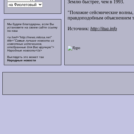
Землю быстрее, чем в 1993.
"Похожие сейсмические волны, 
правдоподобным объяснением то
Мы будем благодарны, если Вы
установите на своем сайте ссылку
Источник:
http://itua.info
на наш
<a href="http://news.mitosa.net"
title="Самые лучшие новости из
известных источников,
отобранные для Вас вручную">
Народные новости</a>
Выглядеть это может так
Народные новости