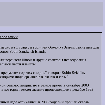
й оболочки
мерно на 1 градус в год - чем оболочка Земли. Такие выводы
вов South Sandwich Islands.
Университета Illinois и другие соавторы исследования
тальной части планеты.
 предметом горячих споров," говорит Robin Reichlin,
споримо подтвержают что это так и есть."
й сейсмостанции, но в разное время: в сентябре 2003
сти повторяет землетрясение произошедшее в декабре 1993
нем ядре отличались: в 2003 году они прошли сквозь