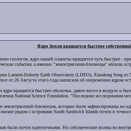
Ядро Земли вращается быстрее собственно
ию геологов, ядро нашей планеты вращается чуть быстрее - при
еские события, а именно "землетрясения-близнецы" вблизи остро
рии Lamont-Doherty Earth Observatory (LDEO), Xiaodong Song из 
nce от 26 Августа этого года написали об опережении ядром ос
и ядро вращается быстрее оболочки, давно висел в воздухе и был
ения National Science Foundation. "Последние исследования нео
 землетрясений-близнецов, которые были зафиксированы на одно
океане рядом с островами South Sandwich Islands почти в точно
в были почти идентичными. Но сейсмические волны во внутрен