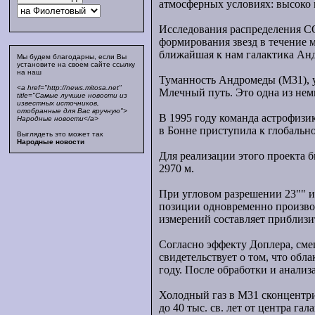
атмосферных условиях: высоко 
Исследования распределения CO
формирования звезд в течение м
ближайшая к нам галактика Ан
Мы будем благодарны, если Вы
установите на своем сайте ссылку
на наш
Туманность Андромеды (M31), у
<a href="http://news.mitosa.net"
Млечный путь. Это одна из нем
title="Самые лучшие новости из
известных источников,
отобранные для Вас вручную">
В 1995 году команда астрофизи
Народные новости</a>
в Бонне приступила к глобаль
Выглядеть это может так
Народные новости
Для реализации этого проекта 
2970 м.
При угловом разрешении 23"" и
позиции одновременно производ
измерений составляет приблизи
Согласно эффекту Доплера, сме
свидетельствует о том, что обл
году. После обработки и анализ
Холодный газ в M31 сконцентри
до 40 тыс. св. лет от центра г