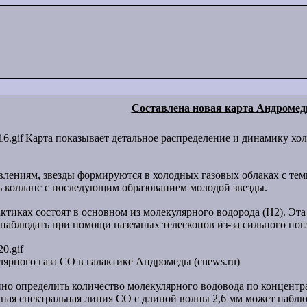
Составлена новая карта Андроме
Карта показывает детальное распределение и динамику хол
лениям, звезды формируются в холодных газовых облаках с темп
ь коллапс с последующим образованием молодой звезды.
актиках состоят в основном из молекулярного водорода (H2). Э
я наблюдать при помощи наземных телескопов из-за сильного пог
лярного газа CO в галактике Андромеды (cnews.ru)
но определить количество молекулярного водовода по концентра
вная спектральная линия CO с длиной волны 2,6 мм может набл