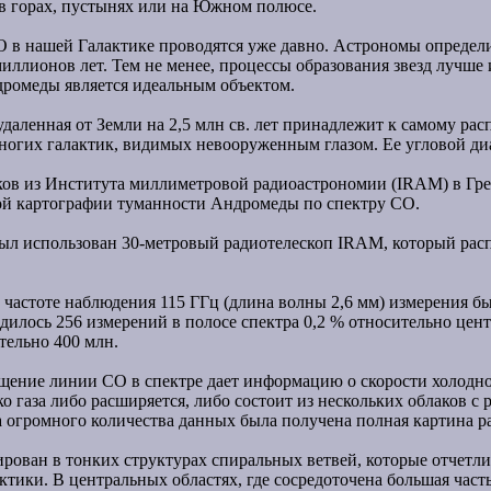
в горах, пустынях или на Южном полюсе.
 в нашей Галактике проводятся уже давно. Астрономы определил
иллионов лет. Тем не менее, процессы образования звезд лучше и
дромеды является идеальным объектом.
даленная от Земли на 2,5 млн св. лет принадлежит к самому рас
ногих галактик, видимых невооруженным глазом. Ее угловой диа
ков из Института миллиметровой радиоастрономии (IRAM) в Гр
ной картографии туманности Андромеды по спектру CO.
был использован 30-метровый радиотелескоп IRAM, который рас
 частоте наблюдения 115 ГГц (длина волны 2,6 мм) измерения б
илось 256 измерений в полосе спектра 0,2 % относительно цент
тельно 400 млн.
щение линии CO в спектре дает информацию о скорости холодног
ако газа либо расширяется, либо состоит из нескольких облаков
а огромного количества данных была получена полная картина р
рован в тонких структурах спиральных ветвей, которые отчетли
алактики. В центральных областях, где сосредоточена большая час