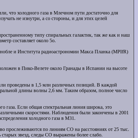
и, что холодного газа в Млечном пути достаточно для
зучать не изнутри, а со стороны, и для этих целей
пространенному типу спиральных галактик, так же как и наш
метр составляет около 5о.
енобле и Института радиоастрономии Макса Планка (MPIfR)
положен в Пико-Велете около Гранады в Испании на высоте
ыли проведены в 1,5 млн различных позиций. В каждой
ральной длины волны 2,6 мм. Таким образом, полное число
о газа. Если общая спектральная линия широка, это
 с различными скоростями. Наблюдения были закончены в 2001
аспределения холодного газа в M31.
во прослеживаются по линиям CO на расстояниях от 25 тыс.
ть старых звезд, следы CO выражены более слабо.