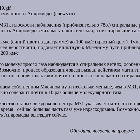
в туманности Андромеды (cnews.ru)
 M31к плоскости наблюдения (приблизительно 78o.) спиральные 
ность Андромеды считалась эллиптической, а не спиральной гал
0 км/с (синий цвет на диаграмме) до 100 км/с (красный цвет). Т
всей вероятности, подойдет вплотную к Млечному пути приблизит
200 км/с.
о молекулярного газа наблюдается в спиральных ветвях, особен
 Возможно, процесс образования звезд вызван действием магнит
агнитного поля галактики почти полностью совпадает со спирал
шем собственном Млечном пути несколько меньше, чем в M31, и на
льцо содержит почти в 10 раз больше молекулярного газа.
чество старых звезд около центра M31 указывает на то, что в 
время - сейчас большая часть газа уже израсходована. Возможно
сть Андромеды выглядит сейчас.
Обсудить новость на форуме