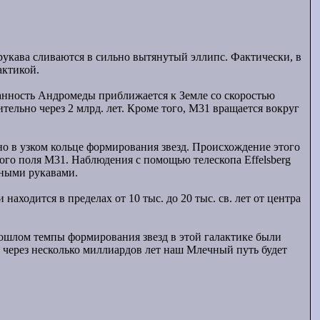
рукава сливаются в сильно вытянутый эллипс. Фактически, в
актикой.
уманность Андромеды приближается к Земле со скоростью
ельно через 2 млрд. лет. Кроме того, M31 вращается вокруг
но в узком кольце формирования звезд. Происхождение этого
ного поля M31. Наблюдения с помощью телескопа Effelsberg
ьными рукавами.
ходится в пределах от 10 тыс. до 20 тыс. св. лет от центра
прошлом темпы формирования звезд в этой галактике были
, через несколько миллиардов лет наш Млечный путь будет