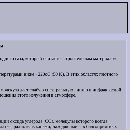
ды
одного газа, который считается строительным материалом
ературами ниже - 220oC (50 K). В этих областях плотного
та молекула дает слабую спектральную линию в инфракрасной
лощения этого излучения в атмосфере.
ции оксида углерода (CO), молекулы которого всегда
юдаться радиотелескопами, находящимися в благоприятных