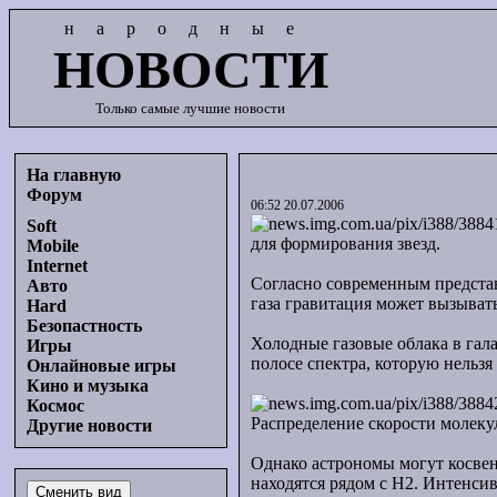
народные
НОВОСТИ
Только самые лучшие новости
На главную
Форум
06:52 20.07.2006
Soft
для формирования звезд.
Mobile
Internet
Согласно современным представ
Авто
газа гравитация может вызыват
Hard
Безопастность
Холодные газовые облака в гал
Игры
полосе спектра, которую нельз
Онлайновые игры
Кино и музыка
Космос
Распределение скорости молеку
Другие новости
Однако астрономы могут косвен
находятся рядом с H2. Интенси