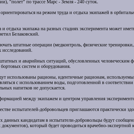
), "полет" по трассе Марс - Земля - 240 суток.
 ориентироваться на режим труда и отдыха экипажей в орбиталь
да и отдыха экипажа на разных стадиях эксперимента может им
тметил Белаковский.
лючать штатные операции (медконтроль, физические тренировки
х исследований.
штатных и аварийных ситуаций, обусловленных человеческим ф
и бортовых систем и оборудования.
удут использованы рационы, идентичные рационам, используем
вляться с использованием воды, подготовленной в соответствии
льных напитков не допускается.
ормацией между экипажем и центром управления экспериментом
честве испытателей-добровольцев приглашаются практически зд
ых данных кандидатам в испытатели-добровольцы будут сообщен
документов), который будет проводиться врачебно-экспертной к