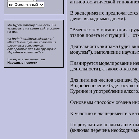
антиортостатической гипокинезии
В эксперименте предполагается
двумя выходными днями).
Мы будем благодарны, если Вы
установите на своем сайте ссылку
"Вместе с тем организация тру
на наш
этапов полета и ситуаций", - о
<a href="http://news.mitosa.net"
title="Самые лучшие новости из
Деятельность экипажа будет вк
известных источников,
отобранные для Вас вручную">
модулем"), выполнение научны
Народные новости</a>
Выглядеть это может так
Планируется моделирование не
Народные новости
деятельности), а также отказам
Для питания членов экипажа б
Водообеспечение будет осущест
Курение и употребление алкого
Основным способом обмена инф
К участию в эксперименте в ка
По результатам анализа анкетн
(включая перечень необходимых 