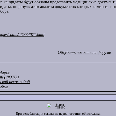
апе кандидаты будут обязаны представить медицинские документы
идаты, по результатам анализа документов которых комиссия вы
тбора.
ogies/spa.../26/334071.html
Обсудить новость на форуме
 Марсе
рчи (ФОТО)
кий песок водой
обки
При републикации ссылка на первоисточник обязательна.