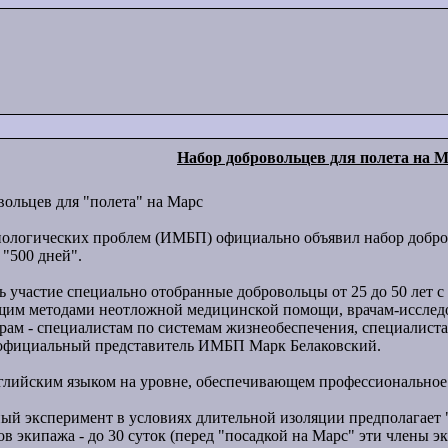
Набор добровольцев для полета на 
вольцев для "полета" на Марс
иологических проблем (ИМБП) официально объявил набор добров
"500 дней".
ь участие специально отобранные добровольцы от 25 до 50 лет 
им методами неотложной медицинской помощи, врачам-исслед
рам - специалистам по системам жизнеобеспечения, специалист
у официальный представитель ИМБП Марк Белаковский.
лийским языком на уровне, обеспечивающем профессиональное и
ый эксперимент в условиях длительной изоляции предполагает "п
в экипажа - до 30 суток (перед "посадкой на Марс" эти члены эк