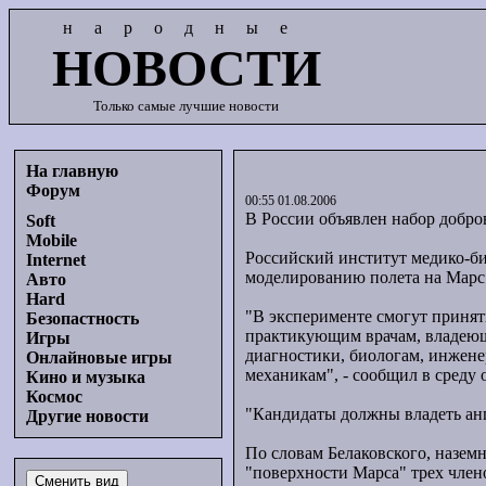
народные
НОВОСТИ
Только самые лучшие новости
На главную
Форум
00:55 01.08.2006
В России объявлен набор добро
Soft
Mobile
Российский институт медико-б
Internet
моделированию полета на Марс 
Авто
Hard
"В эксперименте смогут принят
Безопастность
практикующим врачам, владеющ
Игры
диагностики, биологам, инжене
Онлайновые игры
механикам", - сообщил в сред
Кино и музыка
Космос
"Кандидаты должны владеть анг
Другие новости
По словам Белаковского, наземн
"поверхности Марса" трех члено