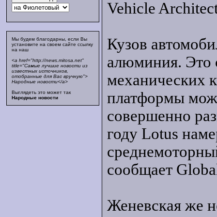
Vehicle Archite
Кузов автомоби
Мы будем благодарны, если Вы
установите на своем сайте ссылку
на наш
алюминия. Это
<a href="http://news.mitosa.net"
title="Самые лучшие новости из
известных источников,
механических к
отобранные для Вас вручную">
Народные новости</a>
платформы можн
Выглядеть это может так
Народные новости
совершенно раз
году Lotus нам
среднемоторный
сообщает Globa
Женевская же 