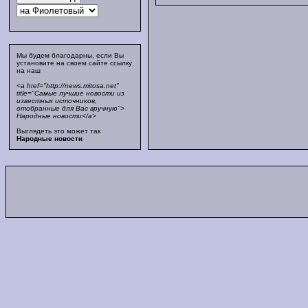
Мы будем благодарны, если Вы
установите на своем сайте ссылку
на наш
<a href="http://news.mitosa.net"
title="Самые лучшие новости из
известных источников,
отобранные для Вас вручную">
Народные новости</a>
Выглядеть это может так
Народные новости