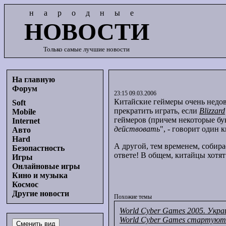
народные
НОВОСТИ
Только самые лучшие новости
На главную
Форум
23:15 09.03.2006
Китайские геймеры очень недо
Soft
прекратить играть, если
Blizzard
Mobile
геймеров (причем некоторые бук
Internet
действовать
", - говорит один 
Авто
Hard
А другой, тем временем, собира
Безопастность
ответе! В общем, китайцы хотя
Игры
Онлайновые игры
Кино и музыка
Космос
Другие новости
Похожие темы
World Cyber Games 2005. Укр
World Cyber Games стартуют