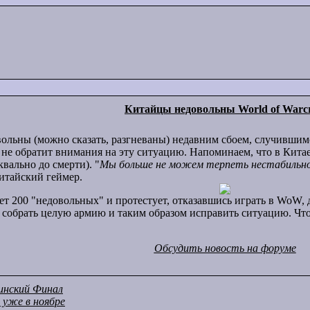
Китайцы недовольны World of Warcr
вольны (можно сказать, разгневаны) недавним сбоем, случив
не обратит внимания на эту ситуацию. Напоминаем, что в Китае
вально до смерти). "
Мы больше не можем терпеть нестабильнос
китайский геймер.
ет 200 "недовольных" и протестует, отказавшись играть в WoW, д
т собрать целую армию и таким образом исправить ситуацию. Что
Обсудить новость на форуме
аинский Финал
 уже в ноябре