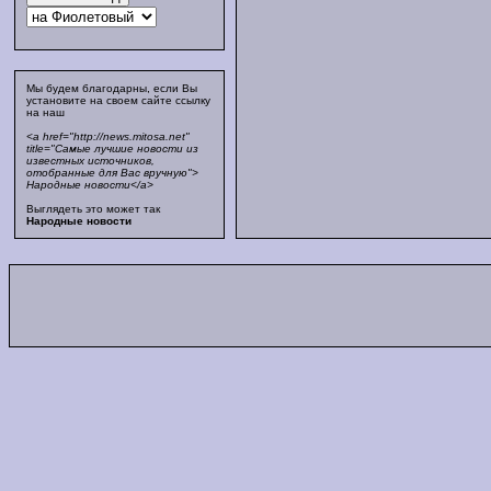
Мы будем благодарны, если Вы
установите на своем сайте ссылку
на наш
<a href="http://news.mitosa.net"
title="Самые лучшие новости из
известных источников,
отобранные для Вас вручную">
Народные новости</a>
Выглядеть это может так
Народные новости