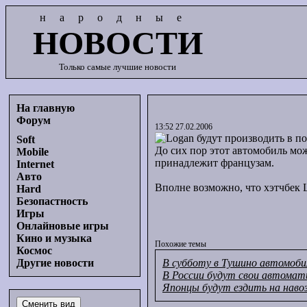
народные
НОВОСТИ
Только самые лучшие новости
На главную
Форум
13:52 27.02.2006
Soft
До сих пор этот автомобиль мо
Mobile
принадлежит французам.
Internet
Авто
Вполне возможно, что хэтчбек Lo
Hard
Безопастность
Игры
Онлайновые игры
Кино и музыка
Похожие темы
Космос
В субботу в Тушино автомоби
Другие новости
В России будут свои автомати
Японцы будут ездить на наво