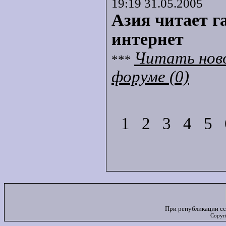
19:19 31.05.2005
Азия читает г
интернет
Читать нов
***
форуме (0)
1
2
3
4
5
При републикации сс
Copyr