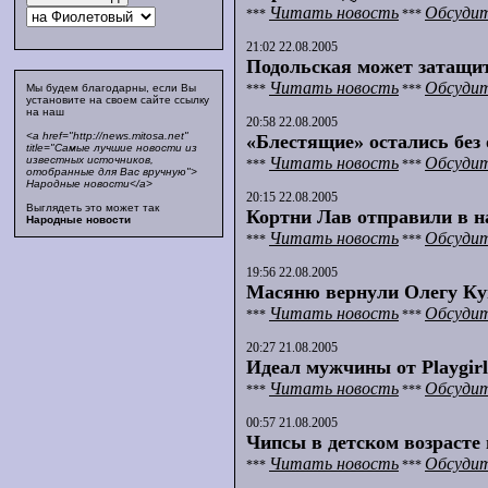
Читать новость
Обсудит
***
***
21:02 22.08.2005
Подольская может затащит
Читать новость
Обсудит
***
***
Мы будем благодарны, если Вы
установите на своем сайте ссылку
на наш
20:58 22.08.2005
<a href="http://news.mitosa.net"
«Блестящие» остались без
title="Самые лучшие новости из
Читать новость
Обсудит
известных источников,
***
***
отобранные для Вас вручную">
Народные новости</a>
20:15 22.08.2005
Выглядеть это может так
Кортни Лав отправили в н
Народные новости
Читать новость
Обсудит
***
***
19:56 22.08.2005
Масяню вернули Олегу Ку
Читать новость
Обсудит
***
***
20:27 21.08.2005
Идеал мужчины от Playgirl
Читать новость
Обсудит
***
***
00:57 21.08.2005
Чипсы в детском возрасте 
Читать новость
Обсудит
***
***