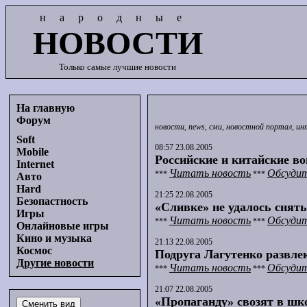
народные
НОВОСТИ
Только самые лучшие новости
На главную
Форум
новости, news, сми, новостной портал, и
Soft
08:57 23.08.2005
Mobile
Российские и китайские во
Internet
Читать новость
Обсудит
***
***
Авто
Hard
21:25 22.08.2005
Безопастность
«Сливке» не удалось снять
Игры
Читать новость
Обсудит
***
***
Онлайновые игры
Кино и музыка
21:13 22.08.2005
Космос
Подруга Лагутенко развле
Другие новости
Читать новость
Обсудит
***
***
21:07 22.08.2005
«Пропаганду» свозят в шко