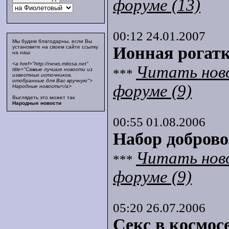
форуме (13)
00:12 24.01.2007
Мы будем благодарны, если Вы
Ионная рогат
установите на своем сайте ссылку
на наш
<a href="http://news.mitosa.net"
Читать нов
***
title="Самые лучшие новости из
известных источников,
отобранные для Вас вручную">
форуме (9)
Народные новости</a>
Выглядеть это может так
Народные новости
00:55 01.08.2006
Набор доброво
Читать нов
***
форуме (9)
05:20 26.07.2006
Секс в космосе