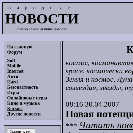
народные
НОВОСТИ
Только самые лучшие новости
На главную
К
Форум
Soft
космос, космонавтик
Mobile
space, космически к
Internet
Авто
Земля и космос, Лун
Hard
созвездия, звезды, 
Безопастность
Игры
Онлайновые игры
08:16 30.04.2007
Кино и музыка
Космос
Новая потенци
Другие новости
Читать нов
***